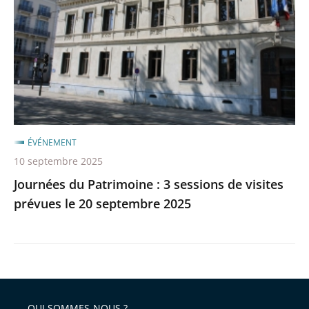
:
après
avant
3
sessions
de
visites
prévues
le
20
ÉVÉNEMENT
septembre
10 septembre 2025
2025
Journées du Patrimoine : 3 sessions de visites
prévues le 20 septembre 2025
QUI SOMMES-NOUS ?