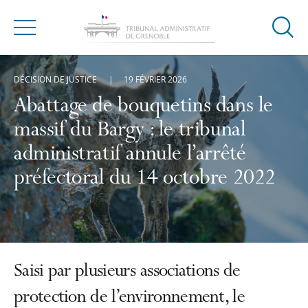
Ouvrir
Menu
la
modal
DÉCISION DE JUSTICE
19 FÉVRIER 2026
de
reche
Abattage de bouquetins dans le
massif du Bargy : le tribunal
administratif annule l’arrêté
préfectoral du 14 octobre 2022
Saisi par plusieurs associations de
protection de l’environnement, le