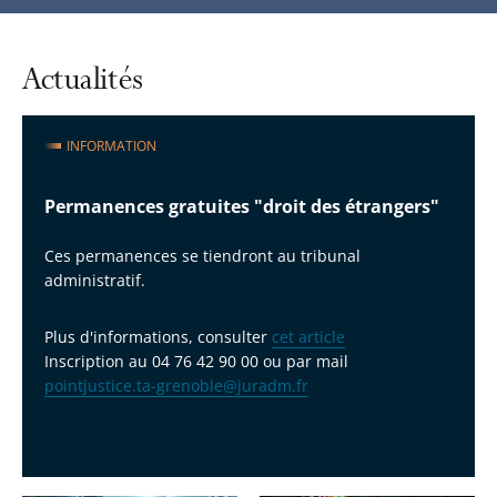
automatiq
du
carrousel
Actualités
INFORMATION
Permanences gratuites "droit des étrangers"
Ces permanences se tiendront au tribunal
administratif.
Plus d'informations, consulter
cet article
Inscription au 04 76 42 90 00 ou par mail
pointjustice.ta-grenoble@juradm.fr