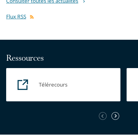
Consulter toutes les actualités
Flux RSS
Ressources
Télérecours
Élément
Élément
précédent
suivant