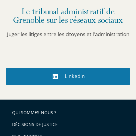
les
Le tribunal administratif de
informations
Grenoble sur les réseaux sociaux
détaillées.
Juger les litiges entre les citoyens et l'administration
Linkedin
QUI SOMMES-NOUS ?
DÉCISIONS DE JUSTICE