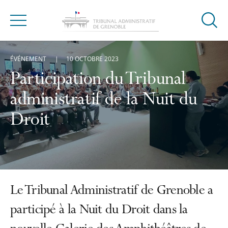
Ouvrir
Menu
la
modal
ÉVÉNEMENT
10 OCTOBRE 2023
de
reche
Participation du Tribunal
administratif de la Nuit du
Droit
Le Tribunal Administratif de Grenoble a
participé à la Nuit du Droit dans la