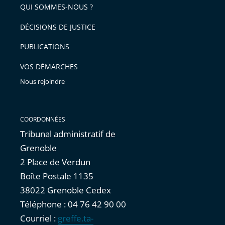
arriver
QUI SOMMES-NOUS ?
l'article
après
pour
DÉCISIONS DE JUSTICE
arriver
PUBLICATIONS
avant
VOS DÉMARCHES
Nous rejoindre
COORDONNÉES
Tribunal administratif de
Grenoble
2 Place de Verdun
Boîte Postale 1135
38022 Grenoble Cedex
Téléphone : 04 76 42 90 00
Courriel :
greffe.ta-