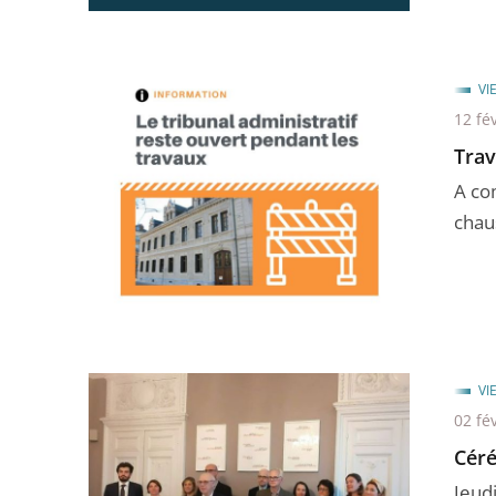
VI
12 fé
Trav
A co
chaus
VI
02 fé
Céré
Jeudi