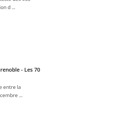
n d ...
Grenoble - Les 70
 entre la
écembre ...