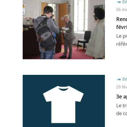
ÉV
06 ma
Renc
févr
Le pr
réfé
ÉV
29 fé
3e a
Le t
de co