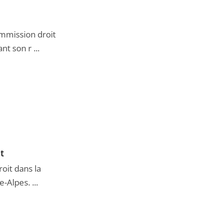
mmission droit
t son r ...
t
roit dans la
Alpes. ...