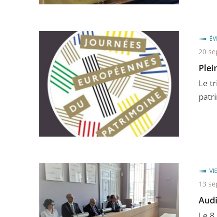
ÉV
20 se
Plei
Le t
patri
VI
13 se
Audi
Le 8