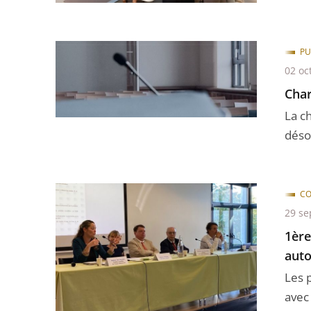
PU
02 oc
Char
La c
désor
CO
29 se
1ère
auto
Les 
avec 