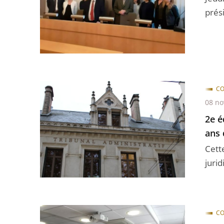
prés
CO
08 n
2e é
ans 
Cett
jurid
CO