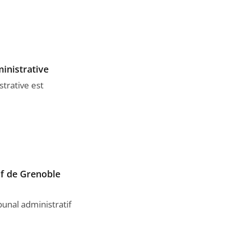
inistrative
trative est
if de Grenoble
bunal administratif