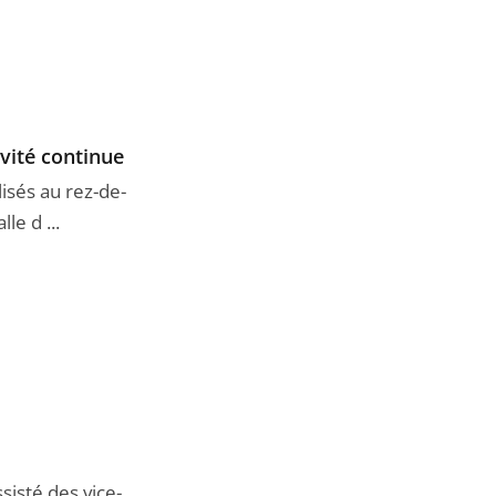
ivité continue
isés au rez-de-
le d ...
sisté des vice-