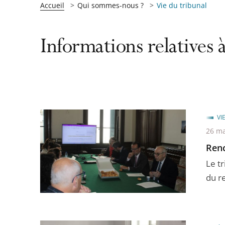
Accueil
Qui sommes-nous ?
Vie du tribunal
Informations relatives à
VI
26 ma
Renc
Le tr
du r