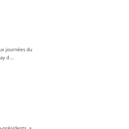
aux journées du
y d ...
-présidents, a