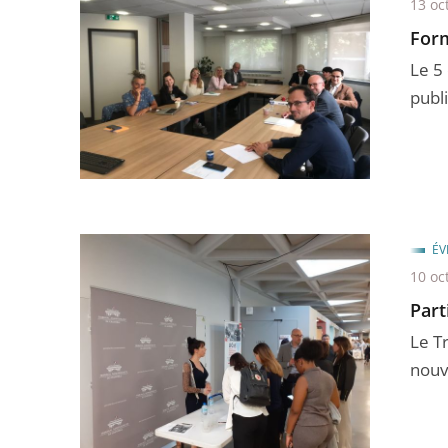
13 oc
Form
Le 5
publi
ÉV
10 oc
Part
Le Tr
nouv