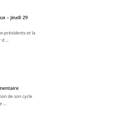
ux – Jeudi 29
e-présidents et la
d ...
imentaire
tion de son cycle
 ...