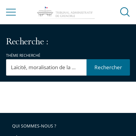
Ouvrir
Menu
la
modal
de
Recherche :
reche
THÈME RECHERCHÉ
Rechercher
Passer
Passer
les
les
filtres
filtres
pour
pour
QUI SOMMES-NOUS ?
arriver
arriver