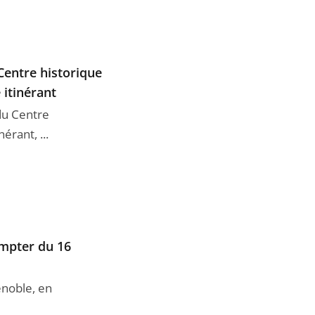
Centre historique
 itinérant
 du Centre
érant, ...
ompter du 16
enoble, en