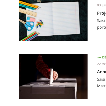
03 jui
Proj
Saisi
porté
DÉ
22 ma
Annu
Saisi
Matti