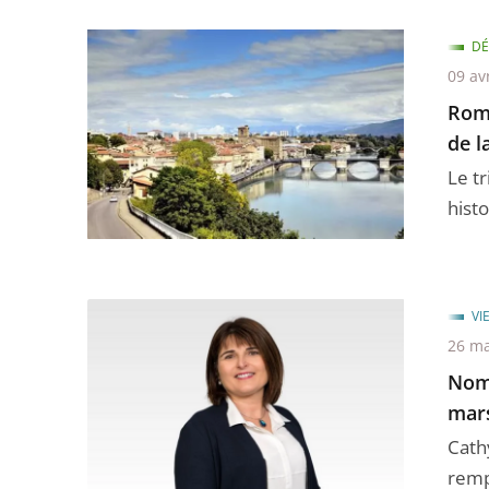
DÉ
09 av
Roma
de l
Le t
histo
VI
26 ma
Nomi
mar
Cath
remp