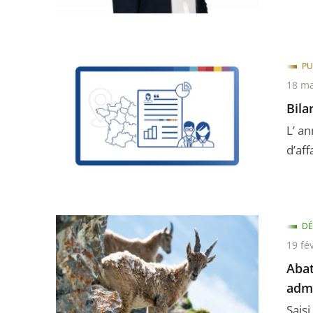
PU
18 ma
Bila
L’ a
d’aff
DÉ
19 fé
Abat
admi
Saisi