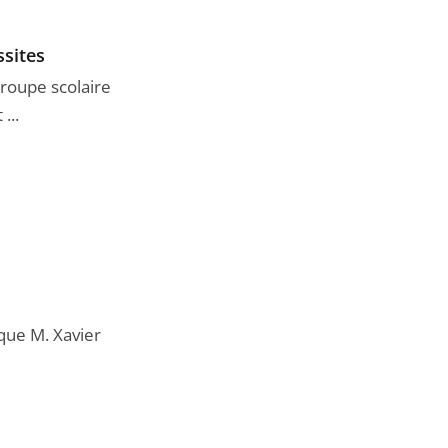
ssites
groupe scolaire
...
 que M. Xavier