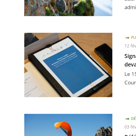
admin
PU
12 fé
Sign
deva
Le 15
Cour 
DÉ
03 fé