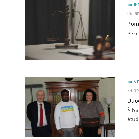
IN
06 ja
Poin
Perm
VI
24 n
Duo
À l’o
étudi