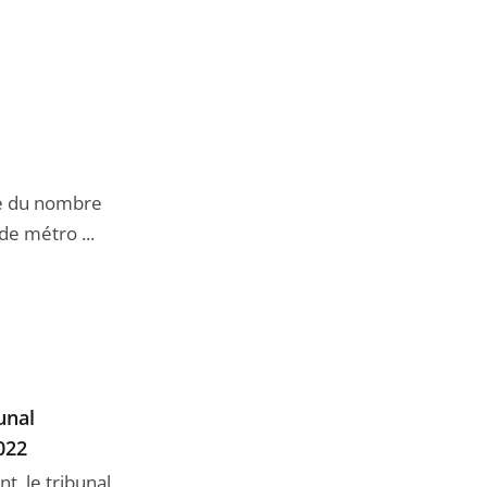
ve du nombre
de métro ...
unal
022
t, le tribunal