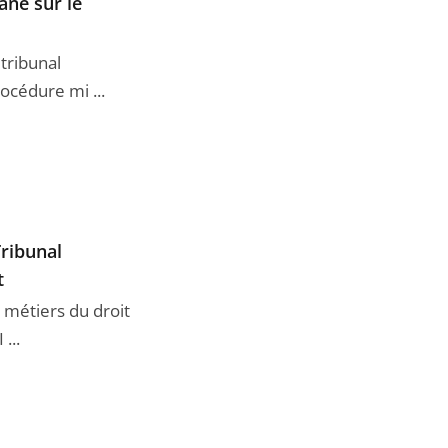
ane sur le
tribunal
rocédure mi ...
Tribunal
t
 métiers du droit
...