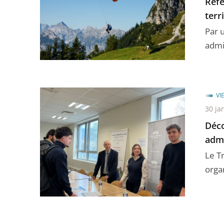
Réfé
terr
Par 
admin
VI
30 ja
Déco
admi
Le T
organ