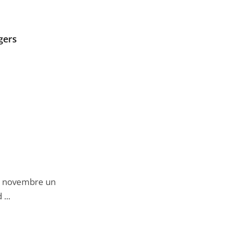
gers
 20 novembre un
...