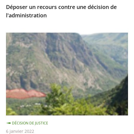
Déposer un recours contre une décision de
l'administration
Le
Conseil
d'Etat
(*)
n’admet
pas
le
pourvoi
de
la
société
DÉCISION DE JUSTICE
Carrières
6 janvier 2022