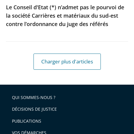
et
Le Conseil d'Etat (*) n’admet pas le pourvoi de
matériaux
la société Carrières et matériaux du sud-est
du
contre l’ordonnance du juge des référés
sud-
est
contre
l’ordonnance
du
Charger plus d'articles
juge
des
référés
QUI SOMMES-NOUS ?
DÉCISIONS DE JUSTICE
PUBLICATIONS
VOS DÉMARCHES