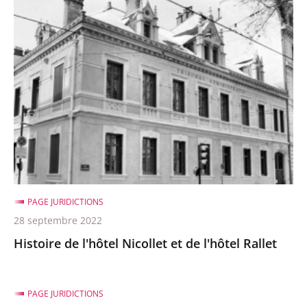
Histoire
de
l'hôtel
Nicollet
et
de
l'hôtel
Rallet
PAGE JURIDICTIONS
28 septembre 2022
Histoire de l'hôtel Nicollet et de l'hôtel Rallet
PAGE JURIDICTIONS